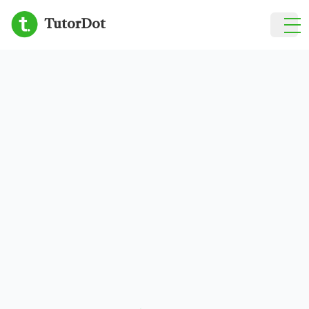
TutorDot
হোম
টিউটর খুঁজুন
ব্লগ
আমাদের সম্পর্কে