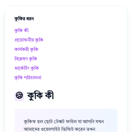
কুকির ধরন
কুকি কী
প্রয়োজনীয় কুকি
কার্যকরী কুকি
বিশ্লেষণ কুকি
মার্কেটিং কুকি
কুকি পরিচালনা
🍪
কুকি কী
কুকিজ হল ছোট টেক্সট ফাইল যা আপনি যখন
আমাদের ওয়েবসাইট ভিজিট করেন তখন