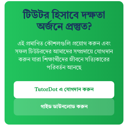
টিউটর হিসাবে দক্ষতা
অর্জনে প্রস্তুত?
এই প্রমাণিত কৌশলগুলি প্রয়োগ করুন এবং
সফল টিউটরদের আমাদের সম্প্রদায়ে যোগদান
করুন যারা শিক্ষার্থীদের জীবনে সত্যিকারের
পরিবর্তন আনছে
TutorDot এ যোগদান করুন
গাইড ডাউনলোড করুন